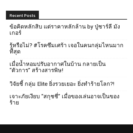
Recent Posts
ข้อคิดหลักสิบ แต่ราคาหลักล้าน by ปู่ชาร์ลี มัง
เกอร์
รู้หรือไม่? #โรคซึมเศร้า เจอในคนกลุ่มไหนมาก
ที่สุด
เมื่อน้ำหอมปรับอากาศในบ้าน กลายเป็น
“ตัวการ” สร้างสารพิษ!
วิจัยชี้ กลุ่ม Elite ยิ่งรวยเยอะ ยิ่งทำร้ายโลก?!
เจาะภัยเงียบ “สกุชชี่” เมื่อของเล่นอาจเป็นของ
ร้าย