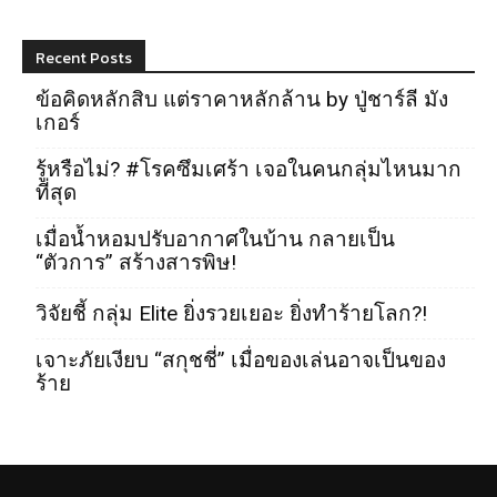
Recent Posts
ข้อคิดหลักสิบ แต่ราคาหลักล้าน by ปู่ชาร์ลี มัง
เกอร์
รู้หรือไม่? #โรคซึมเศร้า เจอในคนกลุ่มไหนมาก
ที่สุด
เมื่อน้ำหอมปรับอากาศในบ้าน กลายเป็น
“ตัวการ” สร้างสารพิษ!
วิจัยชี้ กลุ่ม Elite ยิ่งรวยเยอะ ยิ่งทำร้ายโลก?!
เจาะภัยเงียบ “สกุชชี่” เมื่อของเล่นอาจเป็นของ
ร้าย