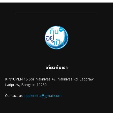
เกี่ยวกับเรา
KINYUPEN 15 Soi. Naknivas 49, Naknivas Rd. Ladpraw
Ladpraw, Bangkok 10230
Contact us:
ripplenet.a@gmail.com