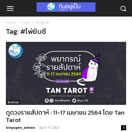
Home
Tags
#ไพ่ยิบซี
Tag: #ไพ่ยิบซี
Archive
ดูดวงรายสัปดาห์ : 11-17 เมษายน 2564 โดย Tan
Tarot
kinyupen_admin
-
April 11, 2021
0