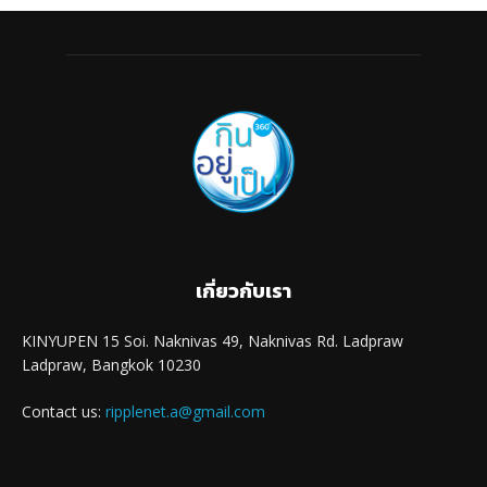
เกี่ยวกับเรา
KINYUPEN 15 Soi. Naknivas 49, Naknivas Rd. Ladpraw
Ladpraw, Bangkok 10230
Contact us:
ripplenet.a@gmail.com