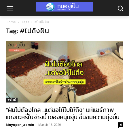
Home
Tags
#ไปถึงฝัน
Tag: #ไปถึงฝัน
วาไรตี้
“ฝันไม่ต้องไกล ..แต่ขอให้ไปให้ถึง” แห่แชร์ภาพ
แกงกะหรี่ในอ่างน้ำของหนุ่มยุ่น ชื่นชมความมุ่งมั่น
kinyupen_admin
-
March 18, 2020
0