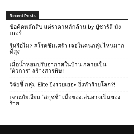
Recent Posts
ข้อคิดหลักสิบ แต่ราคาหลักล้าน by ปู่ชาร์ลี มัง
เกอร์
รู้หรือไม่? #โรคซึมเศร้า เจอในคนกลุ่มไหนมาก
ที่สุด
เมื่อน้ำหอมปรับอากาศในบ้าน กลายเป็น
“ตัวการ” สร้างสารพิษ!
วิจัยชี้ กลุ่ม Elite ยิ่งรวยเยอะ ยิ่งทำร้ายโลก?!
เจาะภัยเงียบ “สกุชชี่” เมื่อของเล่นอาจเป็นของ
ร้าย