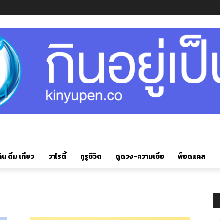
ิน ดื่ม เที่ยว
วาไรตี้
กูรูชีวิต
ดูดวง-ความเชื่อ
พ็อดแคส