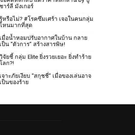
ชาร์ลี มังเกอร์
รู้หรือไม่? #โรคซึมเศร้า เจอในคนกลุ่ม
ไหนมากที่สุด
เมื่อน้ำหอมปรับอากาศในบ้าน กลาย
เป็น “ตัวการ” สร้างสารพิษ!
วิจัยชี้ กลุ่ม Elite ยิ่งรวยเยอะ ยิ่งทำร้าย
โลก?!
เจาะภัยเงียบ “สกุชชี่” เมื่อของเล่นอาจ
เป็นของร้าย