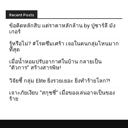
Recent Posts
ข้อคิดหลักสิบ แต่ราคาหลักล้าน by ปู่ชาร์ลี มัง
เกอร์
รู้หรือไม่? #โรคซึมเศร้า เจอในคนกลุ่มไหนมาก
ที่สุด
เมื่อน้ำหอมปรับอากาศในบ้าน กลายเป็น
“ตัวการ” สร้างสารพิษ!
วิจัยชี้ กลุ่ม Elite ยิ่งรวยเยอะ ยิ่งทำร้ายโลก?!
เจาะภัยเงียบ “สกุชชี่” เมื่อของเล่นอาจเป็นของ
ร้าย