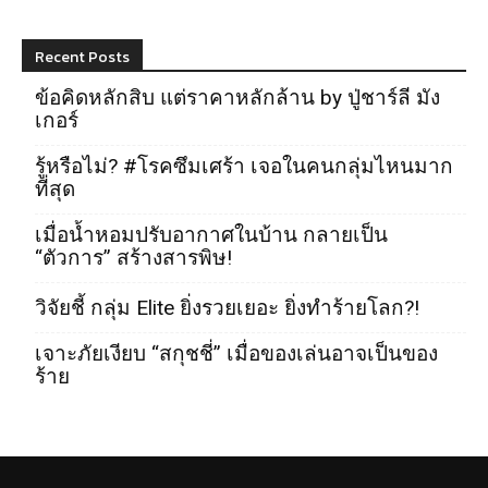
Recent Posts
ข้อคิดหลักสิบ แต่ราคาหลักล้าน by ปู่ชาร์ลี มัง
เกอร์
รู้หรือไม่? #โรคซึมเศร้า เจอในคนกลุ่มไหนมาก
ที่สุด
เมื่อน้ำหอมปรับอากาศในบ้าน กลายเป็น
“ตัวการ” สร้างสารพิษ!
วิจัยชี้ กลุ่ม Elite ยิ่งรวยเยอะ ยิ่งทำร้ายโลก?!
เจาะภัยเงียบ “สกุชชี่” เมื่อของเล่นอาจเป็นของ
ร้าย