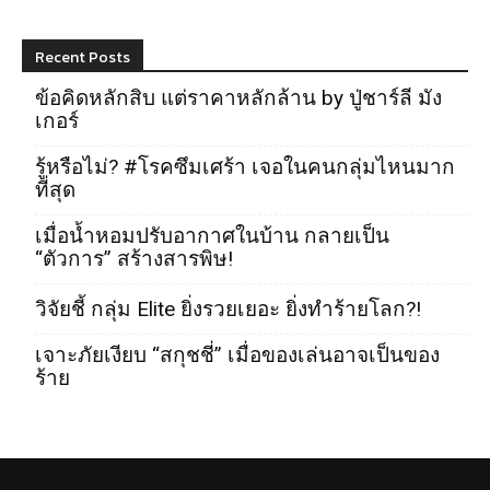
Recent Posts
ข้อคิดหลักสิบ แต่ราคาหลักล้าน by ปู่ชาร์ลี มัง
เกอร์
รู้หรือไม่? #โรคซึมเศร้า เจอในคนกลุ่มไหนมาก
ที่สุด
เมื่อน้ำหอมปรับอากาศในบ้าน กลายเป็น
“ตัวการ” สร้างสารพิษ!
วิจัยชี้ กลุ่ม Elite ยิ่งรวยเยอะ ยิ่งทำร้ายโลก?!
เจาะภัยเงียบ “สกุชชี่” เมื่อของเล่นอาจเป็นของ
ร้าย