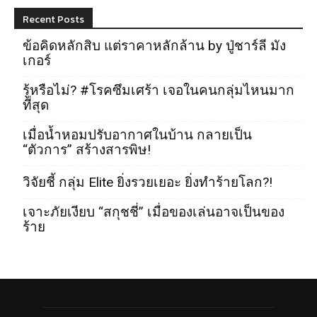
Recent Posts
ข้อคิดหลักสิบ แต่ราคาหลักล้าน by ปู่ชาร์ลี มัง
เกอร์
รู้หรือไม่? #โรคซึมเศร้า เจอในคนกลุ่มไหนมาก
ที่สุด
เมื่อน้ำหอมปรับอากาศในบ้าน กลายเป็น
“ตัวการ” สร้างสารพิษ!
วิจัยชี้ กลุ่ม Elite ยิ่งรวยเยอะ ยิ่งทำร้ายโลก?!
เจาะภัยเงียบ “สกุชชี่” เมื่อของเล่นอาจเป็นของ
ร้าย