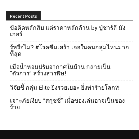
Recent Posts
ข้อคิดหลักสิบ แต่ราคาหลักล้าน by ปู่ชาร์ลี มัง
เกอร์
รู้หรือไม่? #โรคซึมเศร้า เจอในคนกลุ่มไหนมาก
ที่สุด
เมื่อน้ำหอมปรับอากาศในบ้าน กลายเป็น
“ตัวการ” สร้างสารพิษ!
วิจัยชี้ กลุ่ม Elite ยิ่งรวยเยอะ ยิ่งทำร้ายโลก?!
เจาะภัยเงียบ “สกุชชี่” เมื่อของเล่นอาจเป็นของ
ร้าย