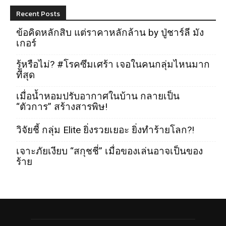
Recent Posts
ข้อคิดหลักสิบ แต่ราคาหลักล้าน by ปู่ชาร์ลี มัง
เกอร์
รู้หรือไม่? #โรคซึมเศร้า เจอในคนกลุ่มไหนมาก
ที่สุด
เมื่อน้ำหอมปรับอากาศในบ้าน กลายเป็น
“ตัวการ” สร้างสารพิษ!
วิจัยชี้ กลุ่ม Elite ยิ่งรวยเยอะ ยิ่งทำร้ายโลก?!
เจาะภัยเงียบ “สกุชชี่” เมื่อของเล่นอาจเป็นของ
ร้าย