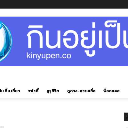
ิน ดื่ม เที่ยว
วาไรตี้
กูรูชีวิต
ดูดวง-ความเชื่อ
พ็อดแคส