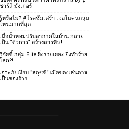
ชาร์ลี มังเกอร์
รู้หรือไม่? #โรคซึมเศร้า เจอในคนกลุ่ม
ไหนมากที่สุด
เมื่อน้ำหอมปรับอากาศในบ้าน กลาย
เป็น “ตัวการ” สร้างสารพิษ!
วิจัยชี้ กลุ่ม Elite ยิ่งรวยเยอะ ยิ่งทำร้าย
โลก?!
เจาะภัยเงียบ “สกุชชี่” เมื่อของเล่นอาจ
เป็นของร้าย