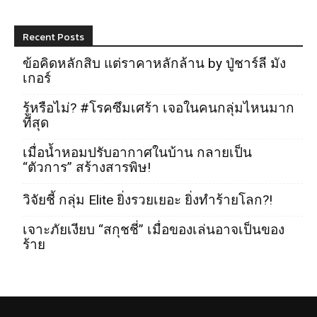
Recent Posts
ข้อคิดหลักสิบ แต่ราคาหลักล้าน by ปู่ชาร์ลี มัง
เกอร์
รู้หรือไม่? #โรคซึมเศร้า เจอในคนกลุ่มไหนมาก
ที่สุด
เมื่อน้ำหอมปรับอากาศในบ้าน กลายเป็น
“ตัวการ” สร้างสารพิษ!
วิจัยชี้ กลุ่ม Elite ยิ่งรวยเยอะ ยิ่งทำร้ายโลก?!
เจาะภัยเงียบ “สกุชชี่” เมื่อของเล่นอาจเป็นของ
ร้าย