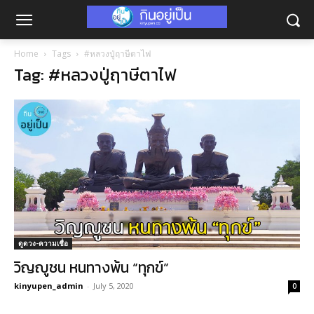
Home
Tags
#หลวงปู่ฤาษีตาไฟ
Tag: #หลวงปู่ฤาษีตาไฟ
ดูดวง-ความเชื่อ
วิญญูชน หนทางพ้น “ทุกข์”
kinyupen_admin
-
July 5, 2020
0