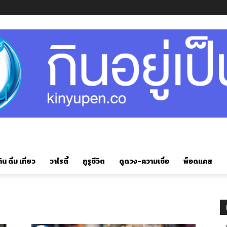
ิน ดื่ม เที่ยว
วาไรตี้
กูรูชีวิต
ดูดวง-ความเชื่อ
พ็อดแคส