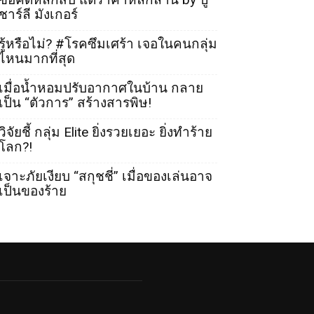
ชาร์ลี มังเกอร์
รู้หรือไม่? #โรคซึมเศร้า เจอในคนกลุ่ม
ไหนมากที่สุด
เมื่อน้ำหอมปรับอากาศในบ้าน กลาย
เป็น “ตัวการ” สร้างสารพิษ!
วิจัยชี้ กลุ่ม Elite ยิ่งรวยเยอะ ยิ่งทำร้าย
โลก?!
เจาะภัยเงียบ “สกุชชี่” เมื่อของเล่นอาจ
เป็นของร้าย