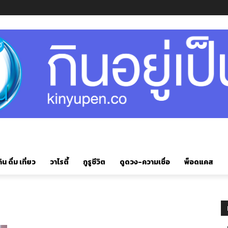
ิน ดื่ม เที่ยว
วาไรตี้
กูรูชีวิต
ดูดวง-ความเชื่อ
พ็อดแคส