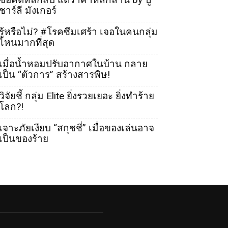
ชาร์ลี มังเกอร์
รู้หรือไม่? #โรคซึมเศร้า เจอในคนกลุ่ม
ไหนมากที่สุด
เมื่อน้ำหอมปรับอากาศในบ้าน กลาย
เป็น “ตัวการ” สร้างสารพิษ!
วิจัยชี้ กลุ่ม Elite ยิ่งรวยเยอะ ยิ่งทำร้าย
โลก?!
เจาะภัยเงียบ “สกุชชี่” เมื่อของเล่นอาจ
เป็นของร้าย