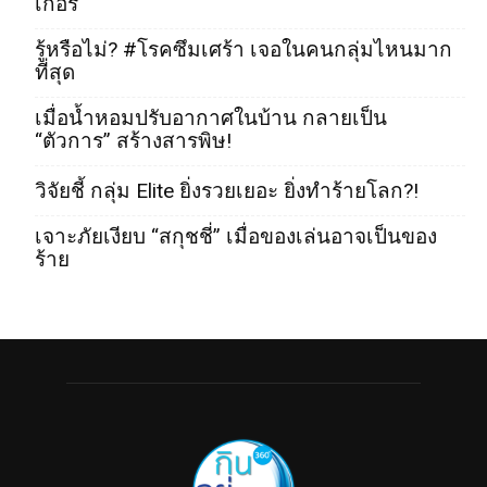
เกอร์
รู้หรือไม่? #โรคซึมเศร้า เจอในคนกลุ่มไหนมาก
ที่สุด
เมื่อน้ำหอมปรับอากาศในบ้าน กลายเป็น
“ตัวการ” สร้างสารพิษ!
วิจัยชี้ กลุ่ม Elite ยิ่งรวยเยอะ ยิ่งทำร้ายโลก?!
เจาะภัยเงียบ “สกุชชี่” เมื่อของเล่นอาจเป็นของ
ร้าย