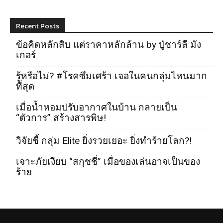
Recent Posts
ข้อคิดหลักสิบ แต่ราคาหลักล้าน by ปู่ชาร์ลี มัง
เกอร์
รู้หรือไม่? #โรคซึมเศร้า เจอในคนกลุ่มไหนมาก
ที่สุด
เมื่อน้ำหอมปรับอากาศในบ้าน กลายเป็น
“ตัวการ” สร้างสารพิษ!
วิจัยชี้ กลุ่ม Elite ยิ่งรวยเยอะ ยิ่งทำร้ายโลก?!
เจาะภัยเงียบ “สกุชชี่” เมื่อของเล่นอาจเป็นของ
ร้าย