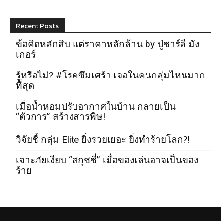
Recent Posts
ข้อคิดหลักสิบ แต่ราคาหลักล้าน by ปู่ชาร์ลี มัง
เกอร์
รู้หรือไม่? #โรคซึมเศร้า เจอในคนกลุ่มไหนมาก
ที่สุด
เมื่อน้ำหอมปรับอากาศในบ้าน กลายเป็น
“ตัวการ” สร้างสารพิษ!
วิจัยชี้ กลุ่ม Elite ยิ่งรวยเยอะ ยิ่งทำร้ายโลก?!
เจาะภัยเงียบ “สกุชชี่” เมื่อของเล่นอาจเป็นของ
ร้าย