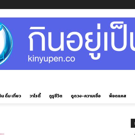
ิน ดื่ม เที่ยว
วาไรตี้
กูรูชีวิต
ดูดวง-ความเชื่อ
พ็อดแคส