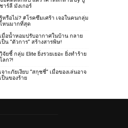
ชาร์ลี มังเกอร์
รู้หรือไม่? #โรคซึมเศร้า เจอในคนกลุ่ม
ไหนมากที่สุด
เมื่อน้ำหอมปรับอากาศในบ้าน กลาย
เป็น “ตัวการ” สร้างสารพิษ!
วิจัยชี้ กลุ่ม Elite ยิ่งรวยเยอะ ยิ่งทำร้าย
โลก?!
เจาะภัยเงียบ “สกุชชี่” เมื่อของเล่นอาจ
เป็นของร้าย