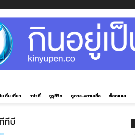
ิน ดื่ม เที่ยว
วาไรตี้
กูรูชีวิต
ดูดวง-ความเชื่อ
พ็อดแคส
ีทีบี