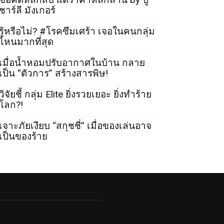
ชาร์ลี มังเกอร์
รู้หรือไม่? #โรคซึมเศร้า เจอในคนกลุ่ม
ไหนมากที่สุด
เมื่อน้ำหอมปรับอากาศในบ้าน กลาย
เป็น “ตัวการ” สร้างสารพิษ!
วิจัยชี้ กลุ่ม Elite ยิ่งรวยเยอะ ยิ่งทำร้าย
โลก?!
เจาะภัยเงียบ “สกุชชี่” เมื่อของเล่นอาจ
เป็นของร้าย