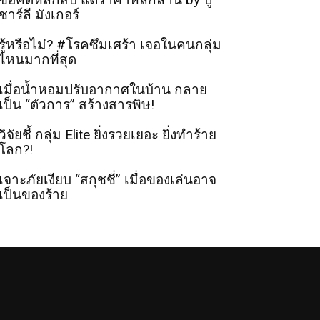
ชาร์ลี มังเกอร์
รู้หรือไม่? #โรคซึมเศร้า เจอในคนกลุ่ม
ไหนมากที่สุด
เมื่อน้ำหอมปรับอากาศในบ้าน กลาย
เป็น “ตัวการ” สร้างสารพิษ!
วิจัยชี้ กลุ่ม Elite ยิ่งรวยเยอะ ยิ่งทำร้าย
โลก?!
เจาะภัยเงียบ “สกุชชี่” เมื่อของเล่นอาจ
เป็นของร้าย