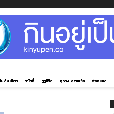
ิน ดื่ม เที่ยว
วาไรตี้
กูรูชีวิต
ดูดวง-ความเชื่อ
พ็อดแคส