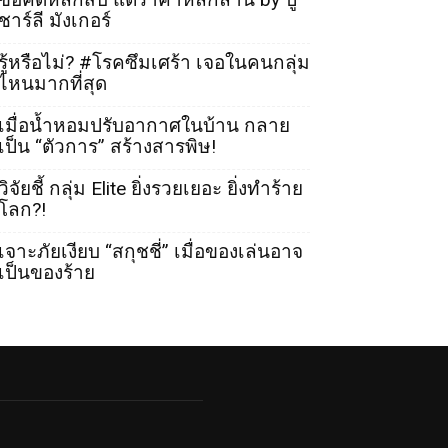
ชาร์ลี มังเกอร์
รู้หรือไม่? #โรคซึมเศร้า เจอในคนกลุ่ม
ไหนมากที่สุด
เมื่อน้ำหอมปรับอากาศในบ้าน กลาย
เป็น “ตัวการ” สร้างสารพิษ!
วิจัยชี้ กลุ่ม Elite ยิ่งรวยเยอะ ยิ่งทำร้าย
โลก?!
เจาะภัยเงียบ “สกุชชี่” เมื่อของเล่นอาจ
เป็นของร้าย