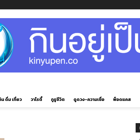
ิน ดื่ม เที่ยว
วาไรตี้
กูรูชีวิต
ดูดวง-ความเชื่อ
พ็อดแคส