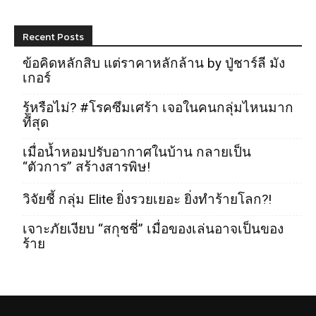
Recent Posts
ข้อคิดหลักสิบ แต่ราคาหลักล้าน by ปู่ชาร์ลี มัง
เกอร์
รู้หรือไม่? #โรคซึมเศร้า เจอในคนกลุ่มไหนมาก
ที่สุด
เมื่อน้ำหอมปรับอากาศในบ้าน กลายเป็น
“ตัวการ” สร้างสารพิษ!
วิจัยชี้ กลุ่ม Elite ยิ่งรวยเยอะ ยิ่งทำร้ายโลก?!
เจาะภัยเงียบ “สกุชชี่” เมื่อของเล่นอาจเป็นของ
ร้าย