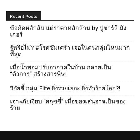
Recent Posts
ข้อคิดหลักสิบ แต่ราคาหลักล้าน by ปู่ชาร์ลี มัง
เกอร์
รู้หรือไม่? #โรคซึมเศร้า เจอในคนกลุ่มไหนมาก
ที่สุด
เมื่อน้ำหอมปรับอากาศในบ้าน กลายเป็น
“ตัวการ” สร้างสารพิษ!
วิจัยชี้ กลุ่ม Elite ยิ่งรวยเยอะ ยิ่งทำร้ายโลก?!
เจาะภัยเงียบ “สกุชชี่” เมื่อของเล่นอาจเป็นของ
ร้าย