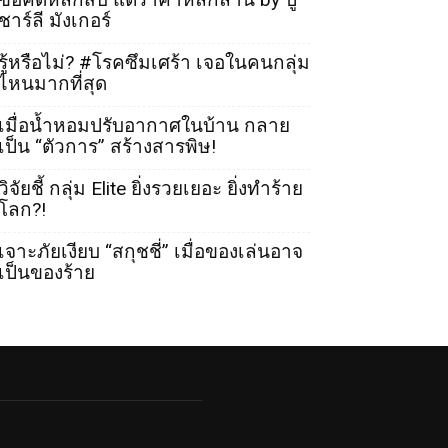
ชาร์ลี มังเกอร์
รู้หรือไม่? #โรคซึมเศร้า เจอในคนกลุ่ม
ไหนมากที่สุด
เมื่อน้ำหอมปรับอากาศในบ้าน กลาย
เป็น “ตัวการ” สร้างสารพิษ!
วิจัยชี้ กลุ่ม Elite ยิ่งรวยเยอะ ยิ่งทำร้าย
โลก?!
เจาะภัยเงียบ “สกุชชี่” เมื่อของเล่นอาจ
เป็นของร้าย