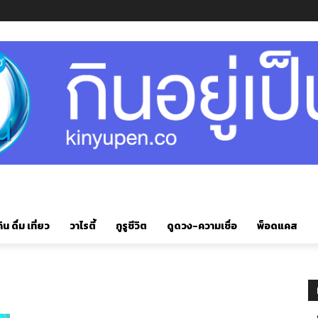
ิน ดื่ม เที่ยว
วาไรตี้
กูรูชีวิต
ดูดวง-ความเชื่อ
พ็อดแคส