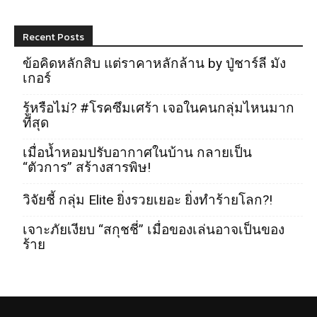
Recent Posts
ข้อคิดหลักสิบ แต่ราคาหลักล้าน by ปู่ชาร์ลี มัง
เกอร์
รู้หรือไม่? #โรคซึมเศร้า เจอในคนกลุ่มไหนมาก
ที่สุด
เมื่อน้ำหอมปรับอากาศในบ้าน กลายเป็น
“ตัวการ” สร้างสารพิษ!
วิจัยชี้ กลุ่ม Elite ยิ่งรวยเยอะ ยิ่งทำร้ายโลก?!
เจาะภัยเงียบ “สกุชชี่” เมื่อของเล่นอาจเป็นของ
ร้าย