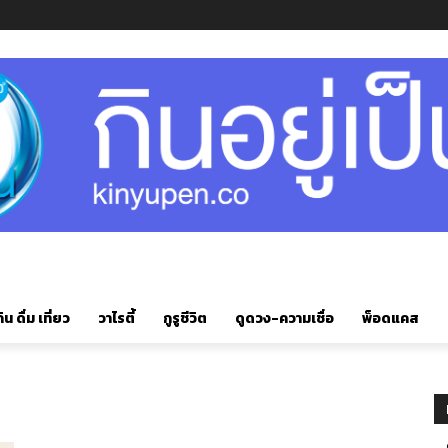
ิน ดื่ม เที่ยว
วาไรตี้
กูรูชีวิต
ดูดวง-ความเชื่อ
พ็อดแคส