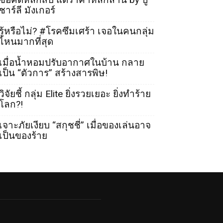
ชาร์ลี มังเกอร์
รู้หรือไม่? #โรคซึมเศร้า เจอในคนกลุ่ม
ไหนมากที่สุด
เมื่อน้ำหอมปรับอากาศในบ้าน กลาย
เป็น “ตัวการ” สร้างสารพิษ!
วิจัยชี้ กลุ่ม Elite ยิ่งรวยเยอะ ยิ่งทำร้าย
โลก?!
เจาะภัยเงียบ “สกุชชี่” เมื่อของเล่นอาจ
เป็นของร้าย