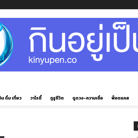
ิน ดื่ม เที่ยว
วาไรตี้
กูรูชีวิต
ดูดวง-ความเชื่อ
พ็อดแคส