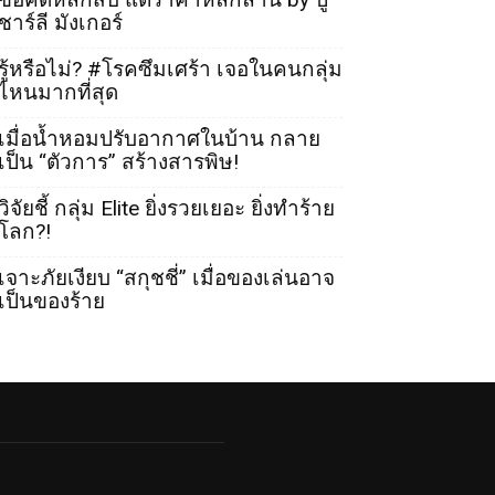
ชาร์ลี มังเกอร์
รู้หรือไม่? #โรคซึมเศร้า เจอในคนกลุ่ม
ไหนมากที่สุด
เมื่อน้ำหอมปรับอากาศในบ้าน กลาย
เป็น “ตัวการ” สร้างสารพิษ!
วิจัยชี้ กลุ่ม Elite ยิ่งรวยเยอะ ยิ่งทำร้าย
โลก?!
เจาะภัยเงียบ “สกุชชี่” เมื่อของเล่นอาจ
เป็นของร้าย