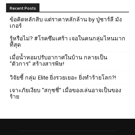
Recent Posts
ข้อคิดหลักสิบ แต่ราคาหลักล้าน by ปู่ชาร์ลี มัง
เกอร์
รู้หรือไม่? #โรคซึมเศร้า เจอในคนกลุ่มไหนมาก
ที่สุด
เมื่อน้ำหอมปรับอากาศในบ้าน กลายเป็น
“ตัวการ” สร้างสารพิษ!
วิจัยชี้ กลุ่ม Elite ยิ่งรวยเยอะ ยิ่งทำร้ายโลก?!
เจาะภัยเงียบ “สกุชชี่” เมื่อของเล่นอาจเป็นของ
ร้าย