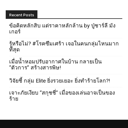
Recent Posts
ข้อคิดหลักสิบ แต่ราคาหลักล้าน by ปู่ชาร์ลี มัง
เกอร์
รู้หรือไม่? #โรคซึมเศร้า เจอในคนกลุ่มไหนมาก
ที่สุด
เมื่อน้ำหอมปรับอากาศในบ้าน กลายเป็น
“ตัวการ” สร้างสารพิษ!
วิจัยชี้ กลุ่ม Elite ยิ่งรวยเยอะ ยิ่งทำร้ายโลก?!
เจาะภัยเงียบ “สกุชชี่” เมื่อของเล่นอาจเป็นของ
ร้าย