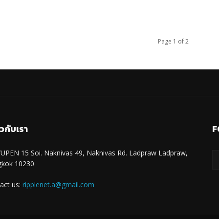
Page 1 of 2
ยวกับเรา
F
UPEN 15 Soi. Naknivas 49, Naknivas Rd. Ladpraw Ladpraw,
gkok 10230
act us:
ripplenet.a@gmail.com