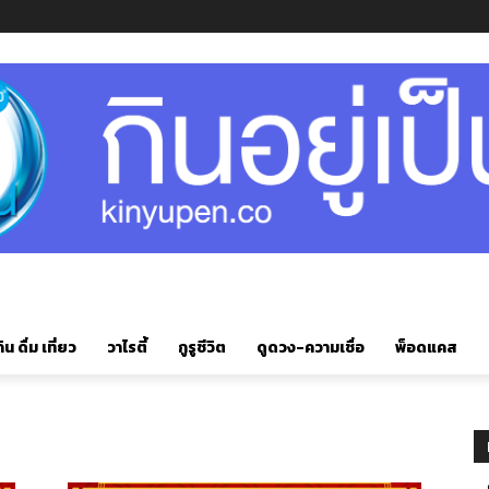
ิน ดื่ม เที่ยว
วาไรตี้
กูรูชีวิต
ดูดวง-ความเชื่อ
พ็อดแคส