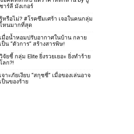
ชาร์ลี มังเกอร์
รู้หรือไม่? #โรคซึมเศร้า เจอในคนกลุ่ม
ไหนมากที่สุด
เมื่อน้ำหอมปรับอากาศในบ้าน กลาย
เป็น “ตัวการ” สร้างสารพิษ!
วิจัยชี้ กลุ่ม Elite ยิ่งรวยเยอะ ยิ่งทำร้าย
โลก?!
เจาะภัยเงียบ “สกุชชี่” เมื่อของเล่นอาจ
เป็นของร้าย