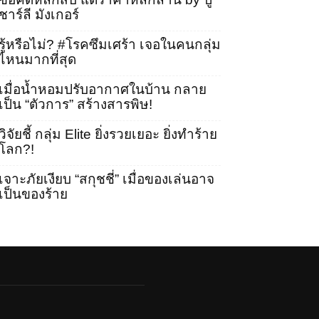
ชาร์ลี มังเกอร์
รู้หรือไม่? #โรคซึมเศร้า เจอในคนกลุ่ม
ไหนมากที่สุด
เมื่อน้ำหอมปรับอากาศในบ้าน กลาย
เป็น “ตัวการ” สร้างสารพิษ!
วิจัยชี้ กลุ่ม Elite ยิ่งรวยเยอะ ยิ่งทำร้าย
โลก?!
เจาะภัยเงียบ “สกุชชี่” เมื่อของเล่นอาจ
เป็นของร้าย