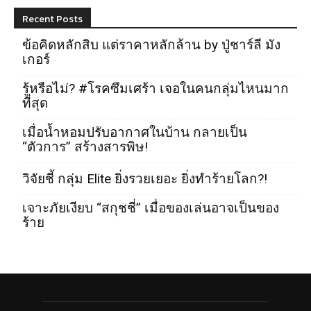
Recent Posts
ข้อคิดหลักสิบ แต่ราคาหลักล้าน by ปู่ชาร์ลี มัง
เกอร์
รู้หรือไม่? #โรคซึมเศร้า เจอในคนกลุ่มไหนมาก
ที่สุด
เมื่อน้ำหอมปรับอากาศในบ้าน กลายเป็น
“ตัวการ” สร้างสารพิษ!
วิจัยชี้ กลุ่ม Elite ยิ่งรวยเยอะ ยิ่งทำร้ายโลก?!
เจาะภัยเงียบ “สกุชชี่” เมื่อของเล่นอาจเป็นของ
ร้าย