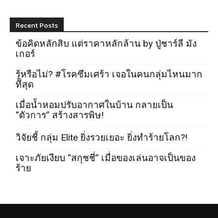
Recent Posts
ข้อคิดหลักสิบ แต่ราคาหลักล้าน by ปู่ชาร์ลี มัง
เกอร์
รู้หรือไม่? #โรคซึมเศร้า เจอในคนกลุ่มไหนมาก
ที่สุด
เมื่อน้ำหอมปรับอากาศในบ้าน กลายเป็น
“ตัวการ” สร้างสารพิษ!
วิจัยชี้ กลุ่ม Elite ยิ่งรวยเยอะ ยิ่งทำร้ายโลก?!
เจาะภัยเงียบ “สกุชชี่” เมื่อของเล่นอาจเป็นของ
ร้าย