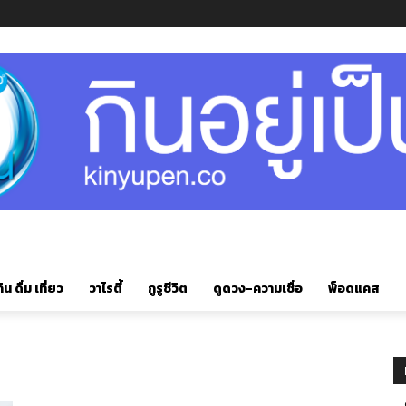
ิน ดื่ม เที่ยว
วาไรตี้
กูรูชีวิต
ดูดวง-ความเชื่อ
พ็อดแคส