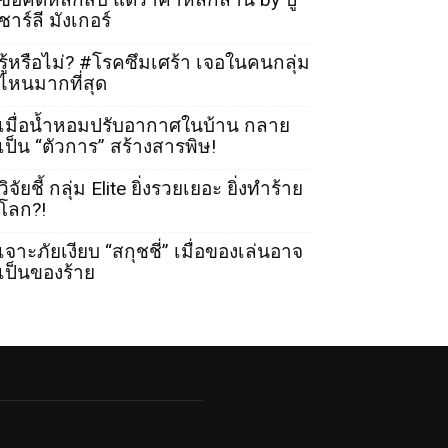
ชาร์ลี มังเกอร์
รู้หรือไม่? #โรคซึมเศร้า เจอในคนกลุ่ม
ไหนมากที่สุด
เมื่อน้ำหอมปรับอากาศในบ้าน กลาย
เป็น “ตัวการ” สร้างสารพิษ!
วิจัยชี้ กลุ่ม Elite ยิ่งรวยเยอะ ยิ่งทำร้าย
โลก?!
เจาะภัยเงียบ “สกุชชี่” เมื่อของเล่นอาจ
เป็นของร้าย