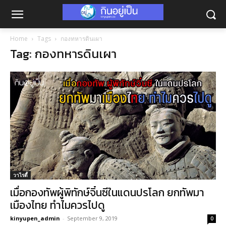
Home
Tags
กองทหารดินเผา
Tag: กองทหารดินเผา
วาไรตี้
เมื่อกองทัพผู้พิทักษ์จิ๋นซีในแดนปรโลก ยกทัพมา
เมืองไทย ทำไมควรไปดู
kinyupen_admin
-
September 9, 2019
0