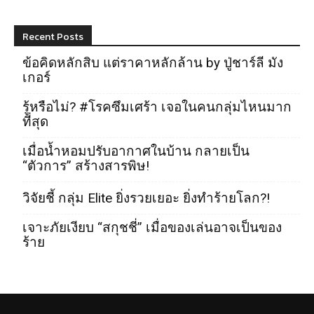
Recent Posts
ข้อคิดหลักสิบ แต่ราคาหลักล้าน by ปู่ชาร์ลี มัง
เกอร์
รู้หรือไม่? #โรคซึมเศร้า เจอในคนกลุ่มไหนมาก
ที่สุด
เมื่อน้ำหอมปรับอากาศในบ้าน กลายเป็น
“ตัวการ” สร้างสารพิษ!
วิจัยชี้ กลุ่ม Elite ยิ่งรวยเยอะ ยิ่งทำร้ายโลก?!
เจาะภัยเงียบ “สกุชชี่” เมื่อของเล่นอาจเป็นของ
ร้าย