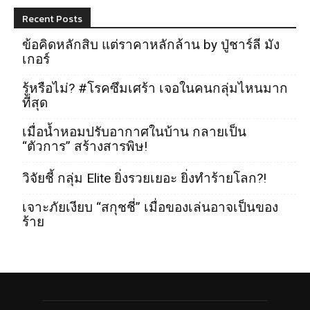
Recent Posts
ข้อคิดหลักสิบ แต่ราคาหลักล้าน by ปู่ชาร์ลี มัง
เกอร์
รู้หรือไม่? #โรคซึมเศร้า เจอในคนกลุ่มไหนมาก
ที่สุด
เมื่อน้ำหอมปรับอากาศในบ้าน กลายเป็น
“ตัวการ” สร้างสารพิษ!
วิจัยชี้ กลุ่ม Elite ยิ่งรวยเยอะ ยิ่งทำร้ายโลก?!
เจาะภัยเงียบ “สกุชชี่” เมื่อของเล่นอาจเป็นของ
ร้าย