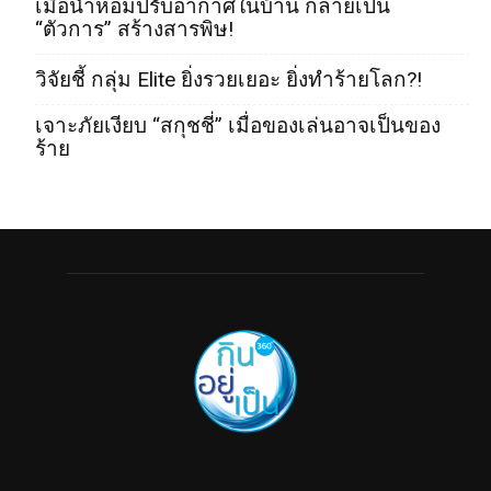
เมื่อน้ำหอมปรับอากาศในบ้าน กลายเป็น
“ตัวการ” สร้างสารพิษ!
วิจัยชี้ กลุ่ม Elite ยิ่งรวยเยอะ ยิ่งทำร้ายโลก?!
เจาะภัยเงียบ “สกุชชี่” เมื่อของเล่นอาจเป็นของ
ร้าย