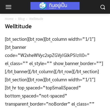
Home
Blog
Welltitude
Welltitude
[bt_section][bt_row][bt_column width=”1/1″]
[bt_banner
code=”W2xheWVyc2xpZGVyIGlkPSIzIl0=”
el_class=”” el_style=”” show_banner_border=””]
[/bt_banner][/bt_column][/bt_row][/bt_section]
[bt_section][bt_row][bt_column width=”1/1″]
[bt_hr top_spaced=”topSmallSpaced”
bottom_spaced=”not-spaced”
transparent_border=”noBorder” el_class=””