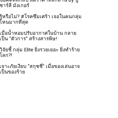
ชาร์ลี มังเกอร์
รู้หรือไม่? #โรคซึมเศร้า เจอในคนกลุ่ม
ไหนมากที่สุด
เมื่อน้ำหอมปรับอากาศในบ้าน กลาย
เป็น “ตัวการ” สร้างสารพิษ!
วิจัยชี้ กลุ่ม Elite ยิ่งรวยเยอะ ยิ่งทำร้าย
โลก?!
เจาะภัยเงียบ “สกุชชี่” เมื่อของเล่นอาจ
เป็นของร้าย