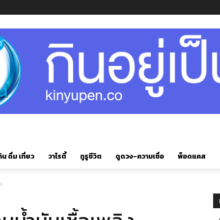
ิน ดื่ม เที่ยว
วาไรตี้
กูรูชีวิต
ดูดวง-ความเชื่อ
พ็อดแคส
ิง