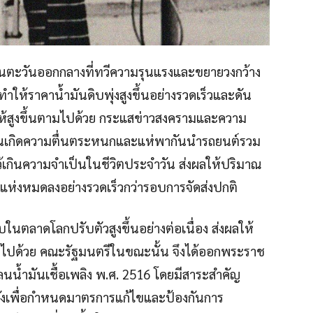
นตะวันออกกลางที่ทวีความรุนแรงและขยายวงกว้าง
้ราคาน้ำมันดิบพุ่งสูงขึ้นอย่างรวดเร็วและดัน
้สูงขึ้นตามไปด้วย กระแสข่าวสงครามและความ
ชนเกิดความตื่นตระหนกและแห่พากันนำรถยนต์รวม
้เกินความจำเป็นในชีวิตประจำวัน ส่งผลให้ปริมาณ
แห่งหมดลงอย่างรวดเร็วกว่ารอบการจัดส่งปกติ
ในตลาดโลกปรับตัวสูงขึ้นอย่างต่อเนื่อง ส่งผลให้
ามไปด้วย คณะรัฐมนตรีในขณะนั้น จึงได้ออกพระราช
้ำมันเชื้อเพลิง พ.ศ. 2516 โดยมีสาระสำคัญ
่งเพื่อกำหนดมาตรการแก้ไขและป้องกันการ