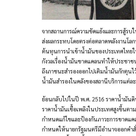
จากสถานการณ์ความขัดแย้งและการสู้รบใ
ส่งผลกระทบโดยตรงต่อตลาดพลังงานโลกทำให
ต้นทุนการนำเข้าน้ำมันของประเทศไทยให
กังวลเรื่องน้ำมันขาดแคลนทำให้ประชา
ถึงภาชนะสำรองออกไปเติมน้ำมันกักตุนไว
น้ำมันสำรองในคลังของสถานีบริการแต่ละ
ย้อนกลับไปในปี พ.ศ. 2516 ราคาน้ำมันดิบ
ราคาน้ำมันเชื้อเพลิงในประเทศสูงขึ้นต
กำหนดแก้ไขและป้องกันภาวะการขาดแคลนน
กำหนดให้นายกรัฐมนตรีมีอำนาจออกคำสั