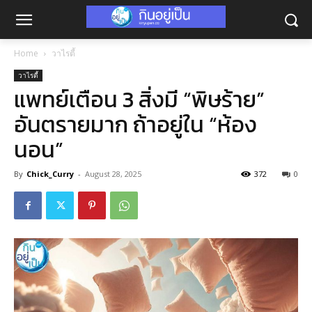
Home
วาไรตี้
วาไรตี้
แพทย์เตือน 3 สิ่งมี “พิษร้าย”
อันตรายมาก ถ้าอยู่ใน “ห้อง
นอน”
By
Chick_Curry
-
August 28, 2025
372
0