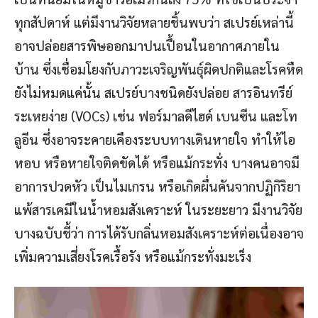
ทุกสัปดาห์ แต่มีงานวิจัยหลายชิ้นพบว่า สเปรย์เหล่านี้
อาจปล่อยสารพิษออกมาปนเปื้อนในอากาศภายใน
บ้าน ซึ่งเชื่อมโยงกับภาวะเจริญพันธุ์ผิดปกติและโรคหืด
ยังไม่หมดแค่นั้น สเปรย์บางชนิดยังปล่อย สารอินทรีย์
ระเหยง่าย (VOCs) เช่น ฟอร์มาลดีไฮด์ เบนซีน และโท
ลูอีน ซึ่งอาจระคายเคืองระบบทางเดินหายใจ ทำให้ไอ
หอบ หรือหายใจติดขัดได้ หรือแม้กระทั่ง บางคนอาจมี
อาการปวดหัว เป็นไมเกรน หรือเกิดผื่นคันจากปฏิกิริยา
แพ้สารเคมีในน้ำหอมสังเคราะห์ ในระยะยาว มีงานวิจัย
บางฉบับชี้ว่า การได้รับกลิ่นหอมสังเคราะห์ต่อเนื่องอาจ
เพิ่มความเสี่ยงโรคเรื้อรัง หรือแม้กระทั่งมะเร็ง