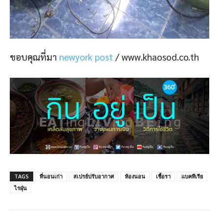
ขอบคุณที่มา
newyork post
/ www.khaosod.co.th
TAGS
ที่นอนเก่า
สเปรย์ปรับอากาศ
ห้องนอน
เชื้อรา
แบคทีเรีย
ไรฝุ่น