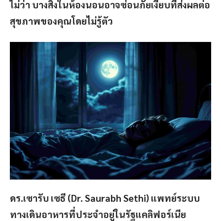
ไม่ว่า บางสิ่งในห้องนอนอาจซ่อนภัยเงียบที่ส่งผลต่อ
สุขภาพของคุณโดยไม่รู้ตัว
ดร.เซารับ เซธี (Dr. Saurabh Sethi) แพทย์ระบบ
ทางเดินอาหารที่ประจำอยู่ในรัฐแคลิฟอร์เนีย