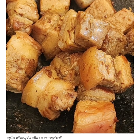
หมูโค หรือหมูจำเหนียว จ.สุราษฎร์ธารี