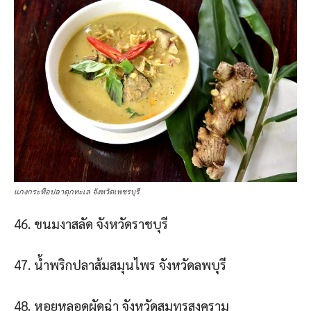
แกงกระทือปลาดุกทะเล จังหวัดเพชรบุรี
46. ขนมงาสลัด จังหวัดราชบุรี
47. น้ําพริกปลาส้มสมุนไพร จังหวัดลพบุรี
48. หอยหลอดผัดฉ่า จังหวัดสมุทรสงคราม