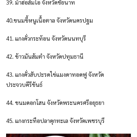
39. ม้าฮ่อส้มโอ จังหวัดชัยนาท
40.ขนมขี้หนูเนื้อตาล จังหวัดนครปฐม
41. แกงคั่วกระท้อน จังหวัดนนทบุรี
42. ข้าวมันส้มตํา จังหวัดปทุมธานี
43. แกงคั่วสับปะรดไข่แมงดาทอดฟู จังหวัด
ประจวบคีรีขันธ์
44. ขนมดอกโสน จังหวัดพระนครศรีอยุธยา
45. แกงกระทือปลาดุกทะเล จังหวัดเพชรบุรี