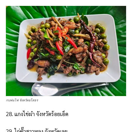
กบพ่นไฟ จังหวัดยโสธร
28. แกงไข่ผํา จังหวัดร้อยเอ็ด
29. ไก่ซั๊วสาวหลง จังหวัดเลย