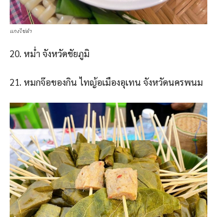
แกงไข่ผำ
20. หม่ํา จังหวัดชัยภูมิ
21. หมกจ๊อของกิน ไทญ้อเมืองอุเทน จังหวัดนครพนม