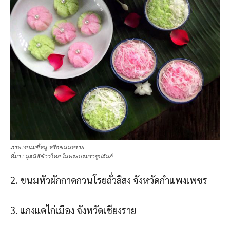
ภาพ :ขนมขี้หนู หรือขนมทราย
ที่มา : มูลนิธิข้าวไทย ในพระบรมราชูปถัมภ์
2. ขนมหัวผักกาดกวนโรยถั่วลิสง จังหวัดกําแพงเพชร
3. แกงแคไก่เมือง จังหวัดเชียงราย