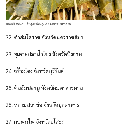
หมกจ๊อของกิน ไทญ้อเมืองอุเทน จังหวัดนครพนม
22. ตําส่มโคราช จังหวัดนครราชสีมา
23. อุเอาะปลาน้ําโขง จังหวัดบึงกาฬ
24. จรั๊วะโดง จังหวัดบุรีรัมย์
25. ต้มส้มปลาบู่ จังหวัดมหาสารคาม
26. หลามปลาข่อ จังหวัดมุกดาหาร
27. กบพ่นไฟ จังหวัดยโสธร