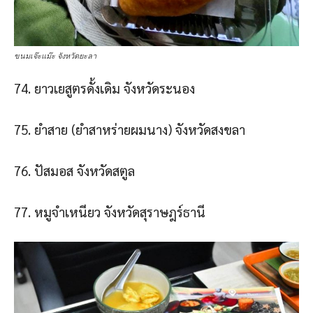
ขนมเจ๊ะแม๊ะ จังหวัดยะลา
74. ยาวเยสูตรดั้งเดิม จังหวัดระนอง
75. ยําสาย (ยําสาหร่ายผมนาง) จังหวัดสงขลา
76. ปัสมอส จังหวัดสตูล
77. หมูจําเหนียว จังหวัดสุราษฎร์ธานี