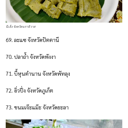
นีเล็ง จังหวัดนราธิวาส
69. ละแซ จังหวัดปัตตานี
70. ปลาถ้ํา จังหวัดพังงา
71. บี้หุนตํานาน จังหวัดพัทลุง
72. อิ่วปึ่ง จังหวัดภูเก็ต
73. ขนมเจ๊ะแม๊ะ จังหวัดยะลา