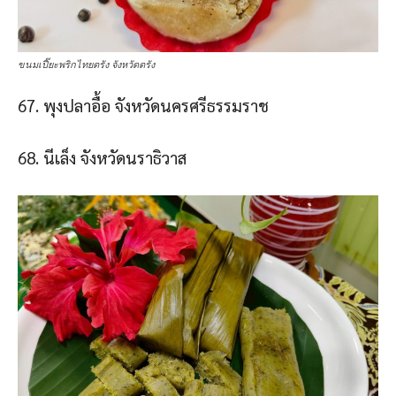
ขนมเปี๊ยะพริกไทยตรัง จังหวัดตรัง
67. พุงปลาอื้อ จังหวัดนครศรีธรรมราช
68. นีเล็ง จังหวัดนราธิวาส