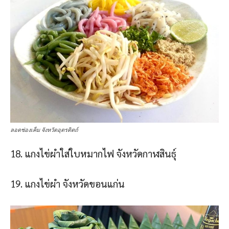
ลอดช่องเค็ม จังหวัดอุตรดิตถ์
18. แกงไข่ผําใส่ใบหมากไฟ จังหวัดกาฬสินธุ์
19. แกงไข่ผํา จังหวัดขอนแก่น