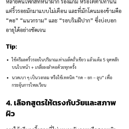
หลายคนโฟกัสที่หน้าผาก ร่องแก้ม หรือใต้ตาเท่านั้น
แต่ริ้วรอยมักมาแบบไม่เตือน และที่มักโดนมองข้ามคือ
“คอ” “แนวกราม” และ “รอบริมฝีปาก” ซึ่งบ่งบอก
อายุได้อย่างชัดเจน
Tip:
ใช้ครีมลดริ้วรอยในปริมาณเท่าเมล็ดถั่วเขียว แล้วแต้ม 5 จุดหลัก
บนใบหน้า + เกลี่ยลงลำคอด้วยทุกครั้ง
นวดเบา ๆ เป็นวงกลม หรือใช้เทคนิค “กด – ยก – ลูบ” เพื่อ
กระตุ้นการไหลเวียน
4. เลือกสูตรให้ตรงกับวัยและสภาพ
ผิว