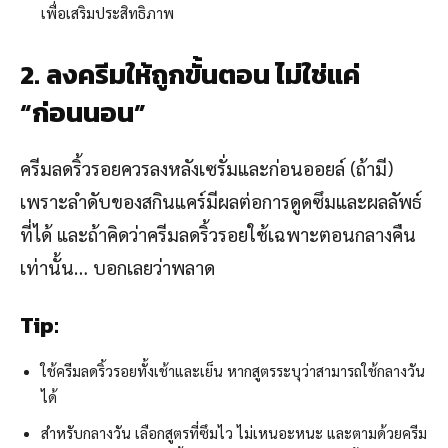
เพื่อเสริมประสิทธิภาพ
2. ลงครีมให้ถูกขั้นตอน ไม่ใช่แค่
“ก่อนนอน”
ครีมลดริ้วรอยควรลงหลังเซรั่มและก่อนออยล์ (ถ้ามี)
เพราะลำดับของสกินแคร์มีผลต่อการดูดซึมและผลลัพธ์
ที่ได้ และถ้าคิดว่าครีมลดริ้วรอยใช้เฉพาะตอนกลางคืน
เท่านั้น… บอกเลยว่าพลาด
Tip:
ใช้ครีมลดริ้วรอยทั้งเช้าและเย็น หากสูตรระบุว่าสามารถใช้กลางวัน
ได้
สำหรับกลางวัน เลือกสูตรที่ซึมไว ไม่เหนอะหนะ และตามด้วยครีม