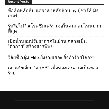
Recent Posts
ข้อคิดหลักสิบ แต่ราคาหลักล้าน by ปู่ชาร์ลี มัง
เกอร์
รู้หรือไม่? #โรคซึมเศร้า เจอในคนกลุ่มไหนมาก
ที่สุด
เมื่อน้ำหอมปรับอากาศในบ้าน กลายเป็น
“ตัวการ” สร้างสารพิษ!
วิจัยชี้ กลุ่ม Elite ยิ่งรวยเยอะ ยิ่งทำร้ายโลก?!
เจาะภัยเงียบ “สกุชชี่” เมื่อของเล่นอาจเป็นของ
ร้าย