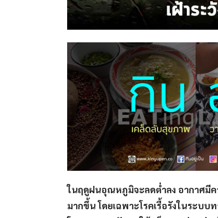
ในฤดูฝนอุณหภูมิจะลดต่ำลง อากาศมีความ
มากขึ้น โดยเฉพาะโรคเรื้อรังในระบบทาง