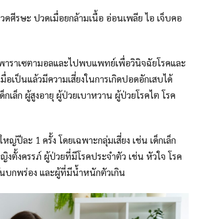
ปวดศีรษะ ปวดเมื่อยกล้ามเนื้อ อ่อนเพลีย ไอ เจ็บคอ
มพาราเซตามอลและไปพบแพทย์เพื่อวินิจฉัยโรคและ
มื่อเป็นแล้วมีความเสี่ยงในการเกิดปอดอักเสบได้
ด็กเล็ก ผู้สูงอายุ ผู้ป่วยเบาหวาน ผู้ป่วยโรคไต โรค
หญ่ปีละ 1 ครั้ง โดยเฉพาะกลุ่มเสี่ยง เช่น เด็กเล็ก
หญิงตั้งครรภ์ ผู้ป่วยที่มีโรคประจำตัว เช่น หัวใจ โรค
ันบกพร่อง และผู้ที่มีน้ำหนักตัวเกิน