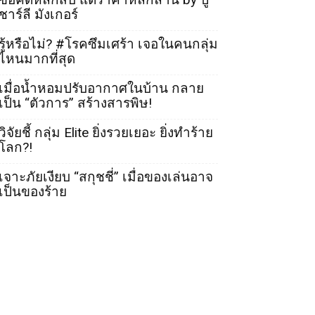
ชาร์ลี มังเกอร์
รู้หรือไม่? #โรคซึมเศร้า เจอในคนกลุ่ม
ไหนมากที่สุด
เมื่อน้ำหอมปรับอากาศในบ้าน กลาย
เป็น “ตัวการ” สร้างสารพิษ!
วิจัยชี้ กลุ่ม Elite ยิ่งรวยเยอะ ยิ่งทำร้าย
โลก?!
เจาะภัยเงียบ “สกุชชี่” เมื่อของเล่นอาจ
เป็นของร้าย