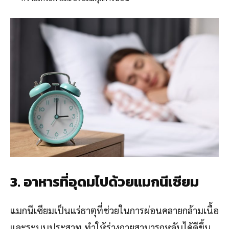
3. อาหารที่อุดมไปด้วยแมกนีเซียม
แมกนีเซียมเป็นแร่ธาตุที่ช่วยในการผ่อนคลายกล้ามเนื้อ
และระบบประสาท ทำให้ร่างกายสามารถหลับได้ดีขึ้น