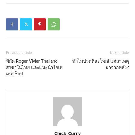
Previous article
Next article
พิกัด Roger Vivier Thailand
ทำไมปวดที่สะโพก! แต่สาเหตุ
สาขาในไทย และแนะนำไอเท
มาจากหลัง?
มน่าช็อป
Chick_Curry