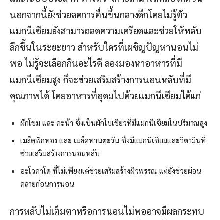
นอกจากนี้ยังช่วยลดการตื่นขึ้นกลางดึกโดยไม่รู้ตัว
แมกนีเซียมยังสามารถลดความเครียดและช่วยให้หลับ
ลึกขึ้นในระยะยาว สำหรับใครที่เผชิญปัญหานอนไม่
พอ ไม่รู้จะเลือกกินอะไรดี ลองมองหาอาหารที่มี
แมกนีเซียมสูง ก็จะช่วยเสริมสร้างการนอนหลับที่มี
คุณภาพได้ โดยอาหารที่อุดมไปด้วยแมกนีเซียมได้แก่
ผักโขม และ คะน้า ซึ่งเป็นผักใบเขียวที่มีแมกนีเซียมในปริมาณสูง
เมล็ดฟักทอง และ เมล็ดทานตะวัน ซึ่งมีแมกนีเซียมและวิตามินที่
ช่วยเสริมสร้างการนอนหลับ
อะโวคาโด ที่ไม่เพียงแต่ช่วยเสริมสร้างผิวพรรณ แต่ยังช่วยผ่อน
คลายก่อนการนอน
การหลับไม่เต็มตาหรือการนอนไม่พออาจมีผลกระทบ