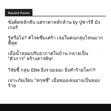
Recent Posts
ข้อคิดหลักสิบ แต่ราคาหลักล้าน by ปู่ชาร์ลี มัง
เกอร์
รู้หรือไม่? #โรคซึมเศร้า เจอในคนกลุ่มไหนมาก
ที่สุด
เมื่อน้ำหอมปรับอากาศในบ้าน กลายเป็น
“ตัวการ” สร้างสารพิษ!
วิจัยชี้ กลุ่ม Elite ยิ่งรวยเยอะ ยิ่งทำร้ายโลก?!
เจาะภัยเงียบ “สกุชชี่” เมื่อของเล่นอาจเป็นของ
ร้าย