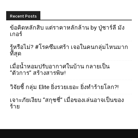
Recent Posts
ข้อคิดหลักสิบ แต่ราคาหลักล้าน by ปู่ชาร์ลี มัง
เกอร์
รู้หรือไม่? #โรคซึมเศร้า เจอในคนกลุ่มไหนมาก
ที่สุด
เมื่อน้ำหอมปรับอากาศในบ้าน กลายเป็น
“ตัวการ” สร้างสารพิษ!
วิจัยชี้ กลุ่ม Elite ยิ่งรวยเยอะ ยิ่งทำร้ายโลก?!
เจาะภัยเงียบ “สกุชชี่” เมื่อของเล่นอาจเป็นของ
ร้าย