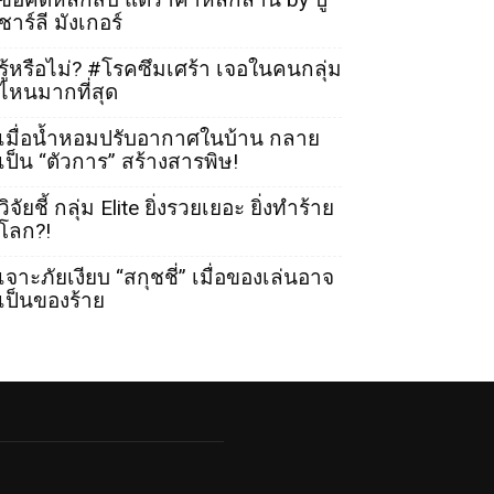
ชาร์ลี มังเกอร์
รู้หรือไม่? #โรคซึมเศร้า เจอในคนกลุ่ม
ไหนมากที่สุด
เมื่อน้ำหอมปรับอากาศในบ้าน กลาย
เป็น “ตัวการ” สร้างสารพิษ!
วิจัยชี้ กลุ่ม Elite ยิ่งรวยเยอะ ยิ่งทำร้าย
โลก?!
เจาะภัยเงียบ “สกุชชี่” เมื่อของเล่นอาจ
เป็นของร้าย