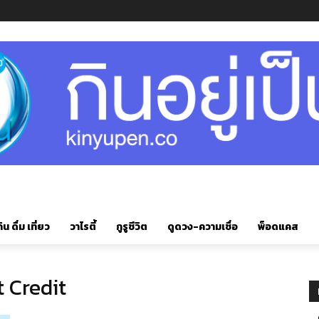
ิน ดื่ม เที่ยว
วาไรตี้
กูรูชีวิต
ดูดวง-ความเชื่อ
พ็อดแคส
 Credit