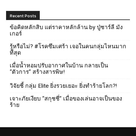
Recent Posts
ข้อคิดหลักสิบ แต่ราคาหลักล้าน by ปู่ชาร์ลี มัง
เกอร์
รู้หรือไม่? #โรคซึมเศร้า เจอในคนกลุ่มไหนมาก
ที่สุด
เมื่อน้ำหอมปรับอากาศในบ้าน กลายเป็น
“ตัวการ” สร้างสารพิษ!
วิจัยชี้ กลุ่ม Elite ยิ่งรวยเยอะ ยิ่งทำร้ายโลก?!
เจาะภัยเงียบ “สกุชชี่” เมื่อของเล่นอาจเป็นของ
ร้าย